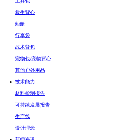
工具包
救生背心
船艇
行李袋
战术背包
宠物包/宠物背心
其他户外用品
技术能力
材料检测报告
可持续发展报告
生产线
设计理念
新闻资讯