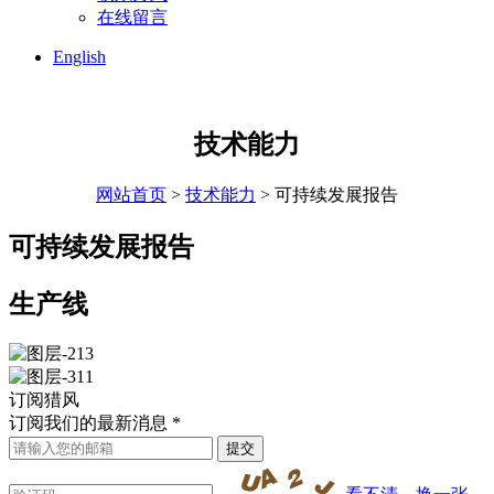
在线留言
English
技术能力
网站首页
>
技术能力
> 可持续发展报告
可持续发展报告
生产线
订阅猎风
订阅我们的最新消息 *