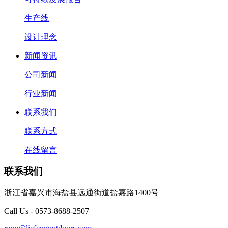
生产线
设计理念
新闻资讯
公司新闻
行业新闻
联系我们
联系方式
在线留言
联系我们
浙江省嘉兴市海盐县远通街道盐嘉路1400号
Call Us - 0573-8688-2507