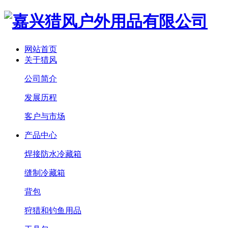
网站首页
关于猎风
公司简介
发展历程
客户与市场
产品中心
焊接防水冷藏箱
缝制冷藏箱
背包
狩猎和钓鱼用品