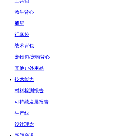
工具包
救生背心
船艇
行李袋
战术背包
宠物包/宠物背心
其他户外用品
技术能力
材料检测报告
可持续发展报告
生产线
设计理念
新闻资讯