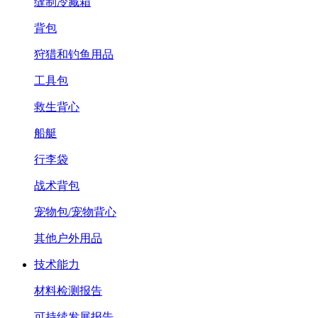
缝制冷藏箱
背包
狩猎和钓鱼用品
工具包
救生背心
船艇
行李袋
战术背包
宠物包/宠物背心
其他户外用品
技术能力
材料检测报告
可持续发展报告