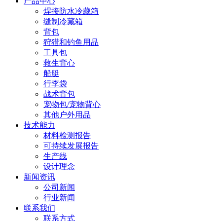
产品中心
焊接防水冷藏箱
缝制冷藏箱
背包
狩猎和钓鱼用品
工具包
救生背心
船艇
行李袋
战术背包
宠物包/宠物背心
其他户外用品
技术能力
材料检测报告
可持续发展报告
生产线
设计理念
新闻资讯
公司新闻
行业新闻
联系我们
联系方式