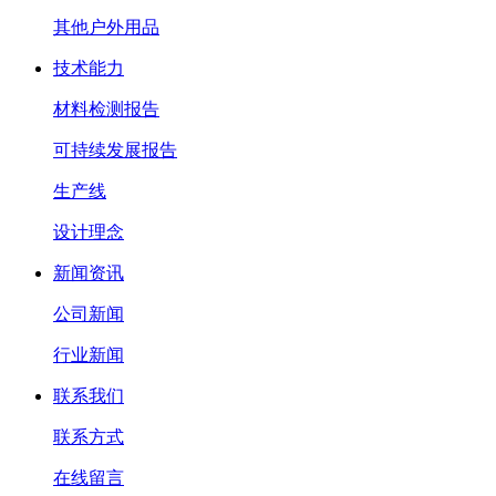
其他户外用品
技术能力
材料检测报告
可持续发展报告
生产线
设计理念
新闻资讯
公司新闻
行业新闻
联系我们
联系方式
在线留言