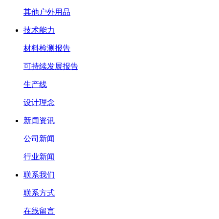
其他户外用品
技术能力
材料检测报告
可持续发展报告
生产线
设计理念
新闻资讯
公司新闻
行业新闻
联系我们
联系方式
在线留言