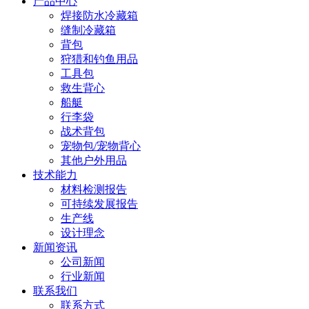
产品中心
焊接防水冷藏箱
缝制冷藏箱
背包
狩猎和钓鱼用品
工具包
救生背心
船艇
行李袋
战术背包
宠物包/宠物背心
其他户外用品
技术能力
材料检测报告
可持续发展报告
生产线
设计理念
新闻资讯
公司新闻
行业新闻
联系我们
联系方式