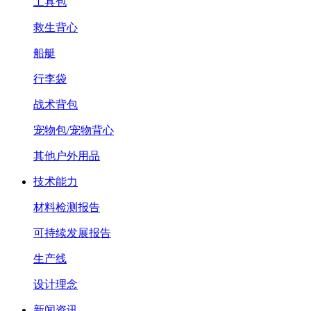
工具包
救生背心
船艇
行李袋
战术背包
宠物包/宠物背心
其他户外用品
技术能力
材料检测报告
可持续发展报告
生产线
设计理念
新闻资讯