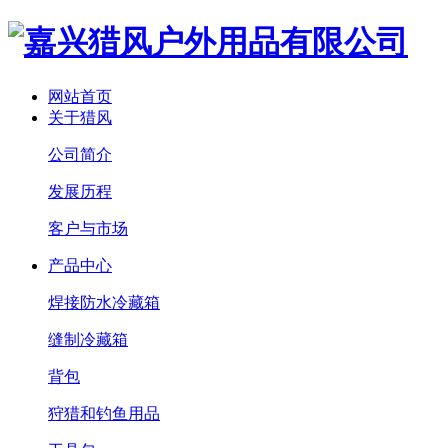
网站首页
关于猎风
公司简介
发展历程
客户与市场
产品中心
焊接防水冷藏箱
缝制冷藏箱
背包
狩猎和钓鱼用品